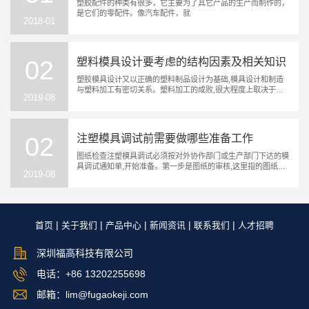
塑胶配件的种类有很多，它主要为了其它产品的生产而制作的，
是它们的零配件。像汽车配件，就
2018-01
02
塑料模具设计要考虑的结构因素及相关知识
塑胶模具设计又以正确的塑料制品设计为基础,模具设计和制造
与塑料加工有密切关系。塑料加工的成败,很大程度上取决于模
2019-08
具设计效果和模具制造
02
注塑模具调试前需要做哪些准备工作
图纸检查注塑模具调试必须按对外协作部门或生产部门下达的模
具调试通知单,开始准备。第一步是图纸的审核,这里指的图纸有
2019-08
二份,一份是模具调
31
多而不乱的塑胶配件，针对使用而生产
|
|
|
|
|
首页
关于我们
产品中心
新闻资讯
联系我们
人才招聘
塑胶配件的种类有很多，它主要为了其它产品的生产而制作的，
是它们的零配件。像汽车配件，就
2018-01
深圳福高科技有限公司
电话：+86 13202255698
邮箱：lim@fugaokeji.com