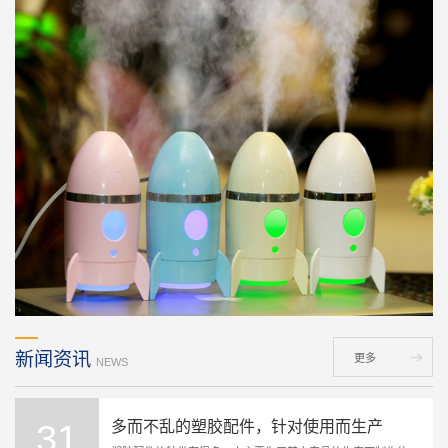
31
多而不乱的塑胶配件，针对使用而生产
塑胶配件的种类有很多，它主要为了其它产品的生产而制作的，
是它们的零配件。像汽车配件，就
2018-01
02
塑料模具设计要考虑的结构因素及相关知识
塑胶模具设计又以正确的塑料制品设计为基础,模具设计和制造
与塑料加工有密切关系。塑料加工的成败,很大程度上取决于模
2019-08
具设计效果和模具制造
02
注塑模具调试前需要做哪些准备工作
图纸检查注塑模具调试必须按对外协作部门或生产部门下达的模
新闻资讯
具调试通知单,开始准备。第一步是图纸的审核,这里指的图纸有
更多
NEWS
2019-08
二份,一份是模具调
31
多而不乱的塑胶配件，针对使用而生产